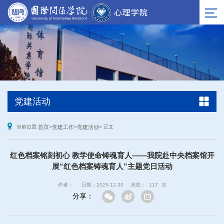
党建活动
当前位置:
首页
>
党建工作
>
党建活动
> 正文
红色档案铭刻初心 教学使命铸魂育人——我院赴中央档案馆开
展“红色档案铸魂育人”主题党日活动
作者：
日期：2025-12-30
浏览：
117
次
分享：