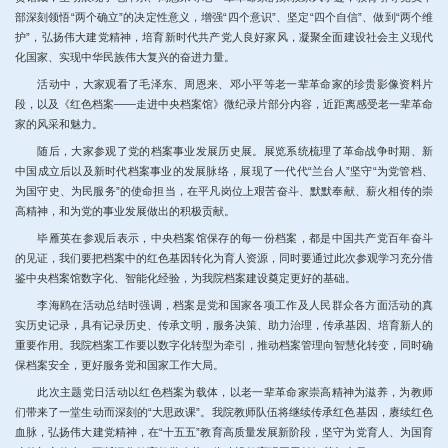
部深刻领悟“两个确立”的决定性意义，增强“四个意识”、坚定“四个自信”、做到“两个维
护”，弘扬伟大建党精神，培育新时代共产党人良好家风，凝聚全面建设社会主义现代
化国家、实现中华民族伟大复兴的奋进力量。
活动中，大家观看了毛泽东、周恩来、邓小平等老一辈革命家的珍贵影像资料片
段，以及《红色档案——走进中央档案馆》微纪录片部分内容，近距离感受老一辈革命
家的风采和魅力。
随后，大家参观了党的档案事业发展历史展。展览系统梳理了革命战争时期、新
中国成立后以及新时代档案事业的发展脉络，展现了一代代“兰台人”坚守“为党管档、
为国守史、为民服务”的使命担当，在平凡岗位上艰苦奋斗、默默奉献、薪火相传的崇
高精神，和为党的事业发展做出的积极贡献。
毕雁英在参观后表示，中央档案馆保存的每一份档案，都是中国共产党百年奋斗
的见证，我们要把档案中的红色基因转化为育人资源，同时要通过此次参观学习充分借
鉴中央档案馆数字化、智能化经验，为我院档案建设奠定更好的基础。
李海鸥在活动总结时强调，档案是党和国家各项工作及人民群众各方面活动的真
实历史记录，具有记录历史、传承文明，服务决策、助力治理，传承基因、培育新人的
重要作用。我院档案工作要以数字化转型为牵引，推动档案管理向智慧化转变，同时确
保档案安全，更好服务党和国家工作大局。
此次主题党日活动以红色档案为载体，以老一辈革命家崇高精神为滋养，为教师
们带来了一堂生动而深刻的“大思政课”。我院教师队伍将继续传承红色基因，赓续红色
血脉，弘扬伟大建党精神，在“十五五”教育高质量发展新阶段，坚守为党育人、为国育