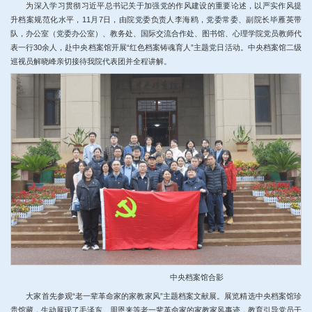
为深入学习贯彻习近平总书记关于加强党的作风建设的重要论述，以严实作风提
升档案规范化水平，11月7日，由院党委负责人李海鸥，党委常委、副院长毕雁英带
队，办公室（党委办公室）、教务处、国际交流合作处、图书馆、心理学院党员教师代
表一行30余人，赴中央档案馆开展“红色档案铸魂育人”主题党日活动。中央档案馆二级
巡视员解晓峰亲切接待我院代表团并全程讲解。
中央档案馆合影
大家首先参观“老一辈革命家的家教家风”主题档案文献展。展览精选中央档案馆珍
贵馆藏，生动展现了毛泽东、周恩来等老一辈革命家的家教家风事迹，教育引导党员干