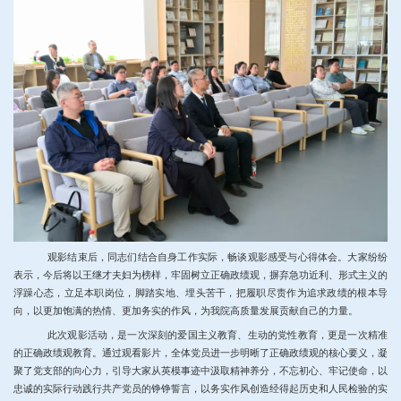
观影结束后，同志们结合自身工作实际，畅谈观影感受与心得体会。大家纷纷
表示，今后将以王继才夫妇为榜样，牢固树立正确政绩观，摒弃急功近利、形式主义的
浮躁心态，立足本职岗位，脚踏实地、埋头苦干，把履职尽责作为追求政绩的根本导
向，以更加饱满的热情、更加务实的作风，为我院
高质量发展贡献自己的力量。
此次观影活动，是一次深刻的爱国主义教育、生动的党性教育，更是一次精准
的正确政绩观教育。通过观看影片，全体党员进一步明晰了正确政绩观的核心要义，凝
聚了党支部的向心力，引导大家从英模事迹中汲取精神养分，不忘初心、牢记使命，以
忠诚的实际行动践行共产党员的铮铮誓言，以务实作风创造经得起历史和人民检验的实