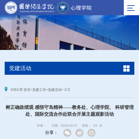
党建活动
当前位置:
首页
>
党建工作
>
党建活动
> 正文
树正确政绩观 感悟守岛精神——教务处、心理学院、 科研管理
处、国际交流合作处联合开展主题观影活动
作者：
日期：2026-04-27
浏览：
53
次
分享：