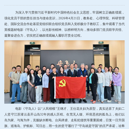
为深入学习贯彻习近平新时代中国特色社会主义思想，牢固树立正确政绩观，
强化党员干部的责任担当与使命意识，
2026年4月21日，
教务处、心理学院、科研管理
处、国际交流合作处基层党组织
联合组织党员和入党积极分子教职工
，集中观看了当代
英模
题材电影《守岛人》，以光影传精神、以榜样明方向，推动多部门党员联学共悟、
凝聚奋进合力，切实把正确政绩观融入履职尽责全过程。
电影《守岛人》以“人民楷模”王继才、王仕花夫妇为原型，真实还原了夫妇二
人坚守江苏灌云县开山岛
32年的感人历程。在荒无人烟、环境恶劣的孤岛上，他们以
岛为家、与海为伴，克服缺水断电、台风肆虐
、走私犯侵扰
等重重困难，日复一日升国
旗、巡海岛、护航标、写日志，用一生的坚守履行了
“
守岛就是守国
”
的庄严承诺，
诠释