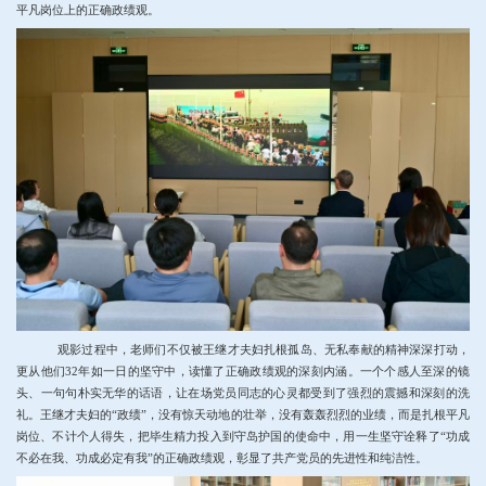
平凡岗位上的正确政绩观。
观影过程中，老师们不仅被王继才夫妇扎根孤岛、无私奉献的精神深深打动，
更从他们
32年如一日的坚守中，读懂了正确政绩观的深刻内涵。一个个感人至深的镜
头、一句句朴实无华的话语，让在场党员
同志
的心灵都受到了强烈的震撼和深刻的洗
礼。王继才夫妇的
“
政绩
”
，没有惊天动地的壮举，没有轰轰烈烈的业绩，而是扎根平凡
岗位、不计个人得失，把毕生精力投入到守岛护国的使命中，用一生坚守诠释了
“
功成
不必在我、功成必定有我
”
的正确政绩观，彰显了共产党员的先进性和纯洁性。