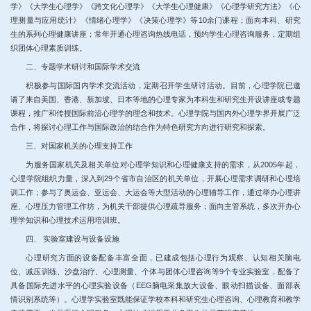
学》《大学生心理学》《跨文化心理学》《大学生心理健康》《心理学研究方法》《心
理测量与应用统计》《情绪心理学》《决策心理学》等10余门课程；面向本科、研究
生的系列心理健康讲座；常年开通心理咨询热线电话，预约学生心理咨询服务，定期组
织团体心理素质训练。
二、专题学术研讨和国际学术交流
积极参与国际国内学术交流活动，定期召开学生研讨活动。目前，
心理学院
已邀
请了来自美国、香港、新加坡、日本等地的心理专家为本科生和研究生开设讲座或专题
课程，推广和传授国际前沿心理学的理念和技术。
心理学院
与国内外心理学界开展广泛
合作，将探讨心理工作与国际政治的结合作为特色研究方向进行研究和探索。
三、对国家机关的心理支持工作
为服务国家机关及相关单位对心理学知识和心理健康支持的需求，从2005年起，
心理学院组织力量，深入到29个省市自治区的机关单位，开展心理需求调研和心理培
训工作；参与了奥运会、亚运会、大运会等大型活动的心理辅导工作，通过举办心理讲
座、心理压力管理工作坊，为机关干部提供心理疏导服务；面向主管系统，多次开办心
理学知识和心理技术运用培训班。
四、 实验室建设与设备设施
心理研究方面的设备配备丰富全面，已建成包括心理行为观察、认知相关脑电
位、减压训练、沙盘治疗、心理测量、个体与团体心理咨询等9个专业实验室，配备了
具备国际先进水平的心理实验设备（EEG脑电采集放大设备、眼动扫描设备、面部表
情识别系统等）。心理学实验室既能保证学校本科和研究生心理咨询、心理教育和教学