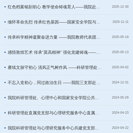
红色档案铭刻初心 教学使命铸魂育人——我院赴中央档案馆开展“红色档案铸魂育人”主题党日活动
2025-12-30
缅怀革命先烈 传承红色基因——国家安全学院与宣教处图书馆心理学院赴北京西山无名英雄纪念广场开展“铭记历史•砥砺初心”主题党日活动
2025-11-11
传承科学精神凝聚奋进力量 ​——我院教师代表团赴怀柔科学城开展弘扬“两弹一星”精神主题党日活动
2025-05-19
感悟敦煌艺术 传承“莫高精神” 强化党建铸魂——国际关系学院四部门联合党支部赴北京展览馆开展主题党日活动
2025-05-13
赓续文脉守初心 清风正气树作风 ——科研管理处、外语学院和心理研究服务中心赴中国国家版本馆党日活动
2025-04-02
不忘入党初心，同过政治生日 ——我院三支部赴华为展示中心联合举办党日活动
2024-12-31
我院科研管理处、心理中心和国家安全学院公共管理系联合开展“学党史守初心、严纪律铸忠诚”主题党日活动
2024-05-29
科研管理处直属党支部与心理研究服务中心直属党支部 赴翠湖国家城市森林公园开展主题党日活动
2024-04-23
我院科研管理处与心理研究服务中心共建党支部联合开展党史教育学习主题党日活动
2024-04-22