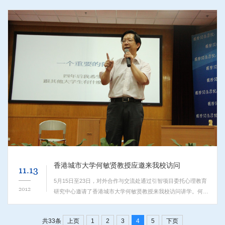
新生的团队协作能力，树立起新的集体意识，...
香港城市大学何敏贤教授应邀来我校访问
11.13
5月15日至23日，对外合作与交流处通过引智项目委托心理教育
2012
研究中心邀请了香港城市大学何敏贤教授来我校访问讲学。何敏
贤教授是香港和澳洲的注册临床心理学家，是积极心理学在亚洲
的代表人物之一，其著作广泛刊载于医学、...
上页
1
2
3
4
5
下页
共33条