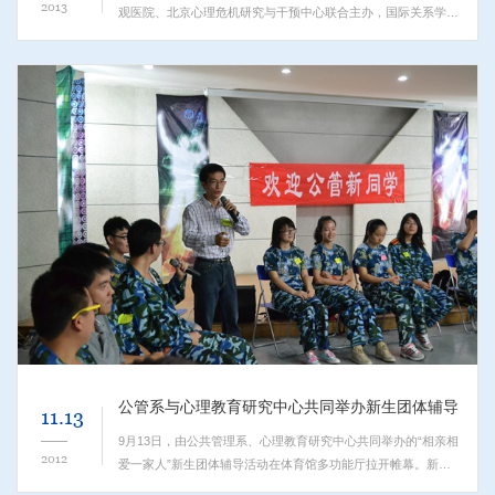
2013
观医院、北京心理危机研究与干预中心联合主办，国际关系学院
心干线协会承办的“心理危机干预座谈会”，在国际关系学院学术
交流中心第三放映厅举行。作为今年心理健康月的开幕活动，...
公管系与心理教育研究中心共同举办新生团体辅导
11.13
9月13日，由公共管理系、心理教育研究中心共同举办的“相亲相
2012
爱一家人”新生团体辅导活动在体育馆多功能厅拉开帷幕。新生
团体辅导旨在通过新生之间欢快、亲密的互动，锻炼公管系12级